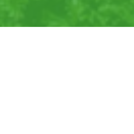
©2024 |
aviko.nl